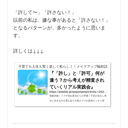
「許して〜」「許さない！」
以前の私は、嫌な事があると「許さない！」
となるパターンが、多かったように思いま
す。
詳しくは↓↓↓
子育ても人生も賢く楽しく私らしく！メイクアップ軸対話カウンセラー
『「許し」と「許可」何が
違う？から考えが精査され
ていくリアル実践会』
https://ameblo.jp/gogomama3/entry-12529647899.html
母親失格！？ブチ切れ育児からの卒業！子供が自立し幸
せに生きる力を育むあり方美人ママの思考スッキリ習
慣 メイクアップ軸カウンセラーもてきてぐみです。 先
日、し…