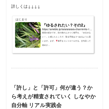
詳しくは↓↓↓↓
はじまり
『ゆるされたい？その2』
https://ameblo.jp/rararararara-chan/entry-12530888361.html
前回の続きです。目の前のムカつく相手を、「ゆるせな
い！」と感じたところで、取る手段は３つあるように思
います。まず、
相手をコントロールする。文句言って
改めさ…
「許し」と「許可」何が違う？か
ら考えが精査されていく しなやか
自分軸 リアル実践会